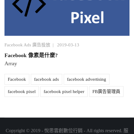
Facebook Ads 廣告投放
|
2019-03-13
Facebook 像素是什麼?
Array
Facebook
facebook ads
facebook advertising
facebook pixel
facebook pixel helper
FB廣告管理員
Copyright © 2019 - 悅思雲創數位行銷 - All rights reserved. 服