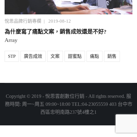
悅思品牌行銷專欄
|
2019-08-12
為什麼寫了痛點文案，銷售成效還是不好?
Array
STP
廣告成效
文案
甜蜜點
痛點
銷售
Copyright © 2019 - 悅思雲創數位行銷 - All rights reserved. 服
務時間: 周一~周五 09:00~18:00 TEL:
04-23055559
403 台中市
西區忠明南路237號4樓之1