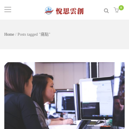
0
Home
/
Posts tagged "痛點"