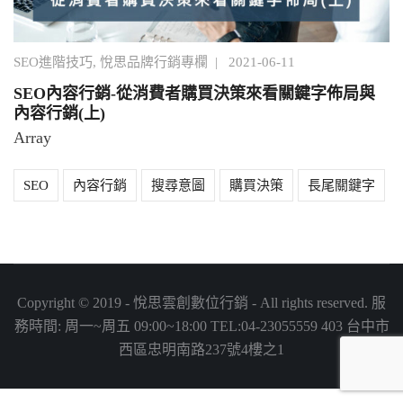
SEO進階技巧
,
悅思品牌行銷專欄
|
2021-06-11
SEO內容行銷-從消費者購買決策來看關鍵字佈局與
內容行銷(上)
Array
SEO
內容行銷
搜尋意圖
購買決策
長尾關鍵字
Copyright © 2019 - 悅思雲創數位行銷 - All rights reserved. 服
務時間: 周一~周五 09:00~18:00 TEL:
04-23055559
403 台中市
西區忠明南路237號4樓之1